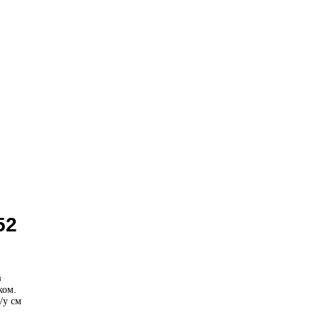
52
з
ком.
/у см