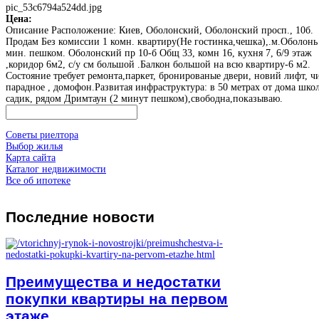
pic_53c6794a524dd.jpg
Цена:
Описание
Расположение: Киев, Оболонский, Оболонский просп., 10б.
Продам Без комиссии 1 комн. квартиру(Не гостинка,чешка),.м.Оболонь
мин. пешком. Оболонский пр 10-б Общ 33, комн 16, кухня 7, 6/9 этаж
,коридор 6м2, с/у см большой .Балкон большой на всю квартиру-6 м2.
Состояние требует ремонта,паркет, бронированые двери, новий лифт, ч
парадное , домофон.Развитая инфраструктура: в 50 метрах от дома школ
садик, рядом Дримтаун (2 минут пешком),свободна,показываю.
Советы риелтора
Выбор жилья
Карта сайта
Каталог недвижимости
Все об ипотеке
Последние
новости
Преимущества и недостатки
покупки квартиры на первом
этаже