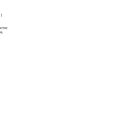
 1
истое
а,