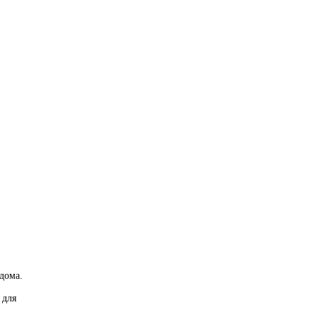
 дома.
 для