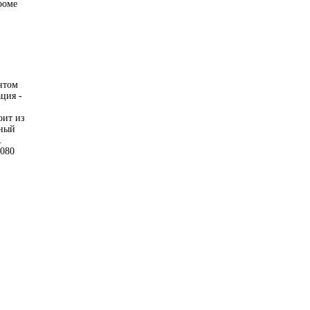
роме
онтом
ция -
оит из
тный
.
1080