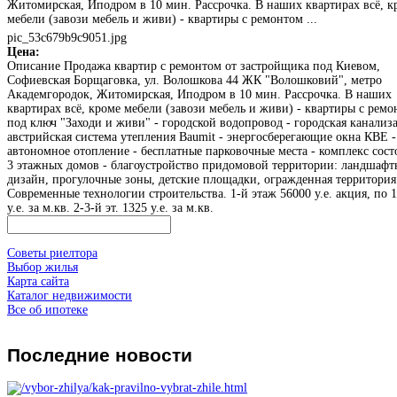
Житомирская, Иподром в 10 мин. Рассрочка. В наших квартирах всё, к
мебели (завози мебель и живи) - квартиры с ремонтом ...
pic_53c679b9c9051.jpg
Цена:
Описание
Продажа квартир с ремонтом от застройщика под Киевом,
Софиевская Борщаговка, ул. Волошкова 44 ЖК "Волошковий", метро
Академгородок, Житомирская, Иподром в 10 мин. Рассрочка. В наших
квартирах всё, кроме мебели (завози мебель и живи) - квартиры с рем
под ключ "Заходи и живи" - городской водопровод - городская канализа
австрийская система утепления Baumit - энергосберегающие окна КВЕ -
автономное отопление - бесплатные парковочные места - комплекс сост
3 этажных домов - благоустройство придомовой территории: ландшаф
дизайн, прогулочные зоны, детские площадки, огражденная территория
Современные технологии строительства. 1-й этаж 56000 у.е. акция, по 
у.е. за м.кв. 2-3-й эт. 1325 у.е. за м.кв.
Советы риелтора
Выбор жилья
Карта сайта
Каталог недвижимости
Все об ипотеке
Последние
новости