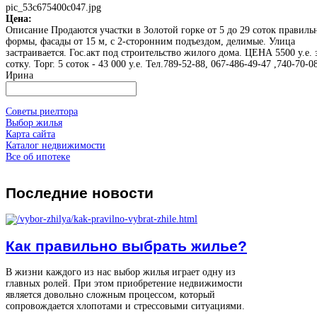
pic_53c675400c047.jpg
Цена:
Описание
Продаются участки в Золотой горке от 5 до 29 соток правиль
формы, фасады от 15 м, с 2-сторонним подъездом, делимые. Улица
застраивается. Гос.акт под строительство жилого дома. ЦЕНА 5500 у.е. 
сотку. Торг. 5 соток - 43 000 у.е. Тел.789-52-88, 067-486-49-47 ,740-70-0
Ирина
Советы риелтора
Выбор жилья
Карта сайта
Каталог недвижимости
Все об ипотеке
Последние
новости
Как правильно выбрать жилье?
В жизни каждого из нас выбор жилья играет одну из
главных ролей. При этом приобретение недвижимости
является довольно сложным процессом, который
сопровождается хлопотами и стрессовыми ситуациями.