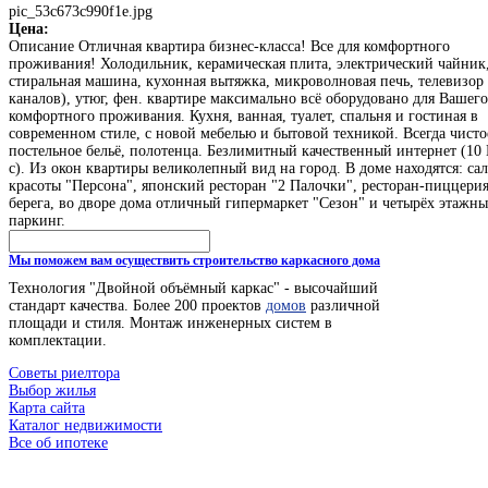
pic_53c673c990f1e.jpg
Цена:
Описание
Отличная квартира бизнес-класса! Все для комфортного
проживания! Холодильник, керамическая плита, электрический чайник
стиральная машина, кухонная вытяжка, микроволновая печь, телевизор 
каналов), утюг, фен. квартире максимально всё оборудовано для Вашего
комфортного проживания. Кухня, ванная, туалет, спальня и гостиная в
современном стиле, с новой мебелью и бытовой техникой. Всегда чисто
постельное бельё, полотенца. Безлимитный качественный интернет (10
с). Из окон квартиры великолепный вид на город. В доме находятся: са
красоты "Персона", японский ресторан "2 Палочки", ресторан-пиццерия
берега, во дворе дома отличный гипермаркет "Сезон" и четырёх этажн
паркинг.
Мы поможем вам осуществить строительство каркасного дома
Технология "Двойной объёмный каркас" - высочайший
стандарт качества. Более 200 проектов
домов
различной
площади и стиля. Монтаж инженерных систем в
комплектации.
Советы риелтора
Выбор жилья
Карта сайта
Каталог недвижимости
Все об ипотеке