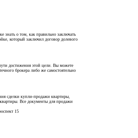
е знать о том, как правильно заключать
йке, который заключил договор долевого
пути достижения этой цели. Вы можете
течного брокера либо же самостоятельно
ния сделки купли-продажи квартиры,
 квартиры. Все документы для продажи
оспект 15