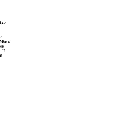
,
(25
е
 Мбит/
лон
 "2
ый