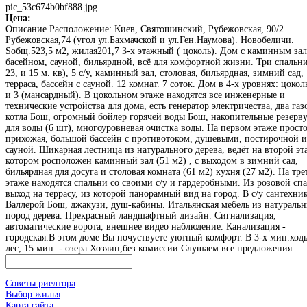
pic_53c674b0bf888.jpg
Цена:
Описание
Расположение: Киев, Святошинский, Рубежовская, 90/2.
Рубежовская,74 (угол ул.Бахмачской и ул.Ген.Наумова). Новобеличи.
Sобщ.523,5 м2, жилая201,7 3-х этажный ( цоколь). Дом с каминным за
басейном, сауной, бильярдной, всё для комфортной жизни. Три спальни
23, и 15 м. кв), 5 с/у, каминный зал, столовая, бильярдная, зимний сад,
терраса, бассейн с сауной. 12 комнат. 7 соток. Дом в 4-х уровнях: цоколь
и 3 (мансардный). В цокольном этаже находятся все инженерные и
технические устройства для дома, есть генератор электричества, два га
котла Бош, огромный бойлер горячей воды Бош, накопительные резерв
для воды (6 шт), многоуровневая очистка воды. На первом этаже прост
прихожая, большой бассейн с противотоком, душевыми, постирочной и
сауной. Шикарная лестница из натурального дерева, ведёт на второй эт
котором росположен каминный зал (51 м2) , с выходом в зимний сад,
бильярдная для досуга и столовая комната (61 м2) кухня (27 м2). На тре
этаже находятся спальни со своими с/у и гардеробными. Из розовой сп
выход на террасу, из которой панорамный вид на город. В с/у сантехни
Валлерой Бош, джакузи, душ-кабины. Итальянская мебель из натураль
пород дерева. Прекрасный ландшафтный дизайн. Сигнализация,
автоматические ворота, внешнее видео наблюдение. Канализация -
городская.В этом доме Вы почуствуете уютный комфорт. В 3-х мин.ход
лес, 15 мин. - озера.Хозяин,без комиссии Слушаем все предложения
Советы риелтора
Выбор жилья
Карта сайта