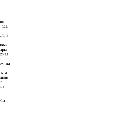
лом,
 (31,
,1, 2
зовых
уары
орная
аж, на
тьем
альни
ка
ных
ьбы