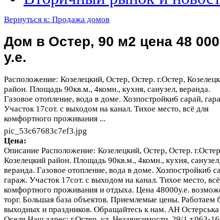
Вернуться к: Продажа домов
Дом в Остер, 90 м2 цена 48 000
у.е.
Расположение: Козелецкий, Остер, Остер. г.Остер, Козелец
район. Площадь 90кв.м., 4комн., кухня, санузел, веранда.
Газовое отопление, вода в доме. Хозпостройки6 сарай, гар
Участок 17сот. с выходом на канал. Тихое место, всё для
комфортного проживания ...
pic_53c67683c7ef3.jpg
Цена:
Описание
Расположение: Козелецкий, Остер, Остер. г.Остер
Козелецкий район. Площадь 90кв.м., 4комн., кухня, санузел
веранда. Газовое отопление, вода в доме. Хозпостройки6 с
гараж. Участок 17сот. с выходом на канал. Тихое место, всё
комфортного проживания и отдыха. Цена 48000у.е. возмож
торг. Большая база объектов. Приемлемые цены. Работаем 
выходных и праздников. Обращайтесь к нам. АН Остерська
Оселя Наш адрес: г.Остер, ул. Независимости, 29/1 т.063-1