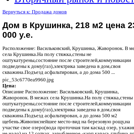
Вернуться к: Продажа домов
Дом в Крушинка, 218 м2 цена 2
000 у.е.
Расположение: Васильковский, Крушинка, Жаворонок. В м
села Крушинка.На полу стяжка,стены не
оштукатурены,состояние после строителей,коммуникации
подведены к дому(газ),электрика заведена в дом,своя
скважина.Подъезд асфальтирован, а до дома 500 ...
pic_53c6770ea9960.jpg
Цена:
Описание
Расположение: Васильковский, Крушинка,
Жаворонок. В межах села Крушинка.На полу стяжка,стены
оштукатурены,состояние после строителей,коммуникации
подведены к дому(газ),электрика заведена в дом,своя
скважина.Подъезд асфальтирован, а до дома 500 м2
щебень.Живописнейшее место-вид на березовую рощу,на
участке свое озеро(вода проточная там каскад озер, ухажи
не надо) на 12 сотках, зарыбленное -карп,карась глубина до