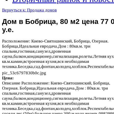
Вернуться к: Продажа домов
Дом в Бобрица, 80 м2 цена 77 
у.е.
Расположение: Киево-Святошинский, Бобрица, Озерная.
Бобрица,Идеальная евродача.Дом : 80кв.м. три
спальни,гостиная,санузел,дровенная
сауна,балкон,кондиционер,сигнализация,ролеты.Летняя кух
кв.м.камин,встроенная кухня,вся необходимая
техника.Беседка,сад,фонтан,колодец,хозблок.Респектабельны
pic_53c6797830b0c.jpg
Цена:
Описание
Расположение: Киево-Святошинский, Бобрица,
Озерная. Бобрица,Идеальная евродача.Дом : 80кв.м. три
спальни,гостиная,санузел,дровенная
сауна,балкон,кондиционер,сигнализация,ролеты.Летняя кух
кв.м.камин,встроенная кухня,вся необходимая
техника.Беседка,сад,фонтан,колодец,хозблок.Респектабель
соседи,лес (50м),большое озеро,300 м,надо видеть.098299