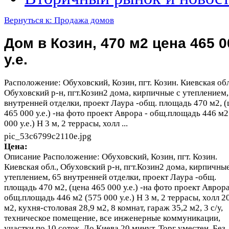
Вернуться к: Продажа домов
Дом в Козин, 470 м2 цена 465 0
у.е.
Расположение: Обуховский, Козин, пгт. Козин. Киевская обл
Обуховский р-н, пгт.Козин2 дома, кирпичные с утеплением,
внутренней отделки, проект Лаура -общ. площадь 470 м2, (
465 000 у.е.) -на фото проект Аврора - общ.площадь 446 м2
000 у.е.) Н 3 м, 2 террасы, холл ...
pic_53c6799c2110e.jpg
Цена:
Описание
Расположение: Обуховский, Козин, пгт. Козин.
Киевская обл., Обуховский р-н, пгт.Козин2 дома, кирпичные
утеплением, 65 внутренней отделки, проект Лаура -общ.
площадь 470 м2, (цена 465 000 у.е.) -на фото проект Аврора
общ.площадь 446 м2 (575 000 у.е.) Н 3 м, 2 террасы, холл 2
м2, кухня-столовая 28,9 м2, 8 комнат, гараж 35,2 м2, 3 с/у,
техническое помещение, все инженерные коммуникации,
участки по 10 соток. До Киева 20 минут. Торг уместен. Без