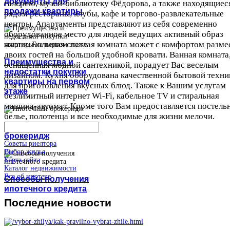
документы для
галерею, музей-библиотеку Фёдорова, а также находящиес
продажи квартиры
рядом рестораны, клубы, кафе и торгово-развлекательные
центры. Апартаменты представляют из себя современно
оборудованное место для людей ведущих активный образ
жизни. Большая светлая комната может с комфортом разме
двоих гостей на большой удобной кровати. Ванная комната
Преимущества и
оснащенная модной сантехникой, порадует Вас веселым
недостатки покупки
дизайном. Кухня оборудована качественной бытовой техни
квартиры на первом
для приготовления вкусных блюд. Также к Вашим услугам
этаже
безлимитный интернет Wi-Fi, кабельное TV и стиральная
машина-автомат. Кроме того Вам предоставляется постель
белье, полотенца и все необходимые для жизни мелочи.
Ипотечный
брокеридж
Советы риелтора
Выбор жилья
Карта сайта
Каталог недвижимости
Все об ипотеке
Способы получения
ипотечного кредита
Последние
новости