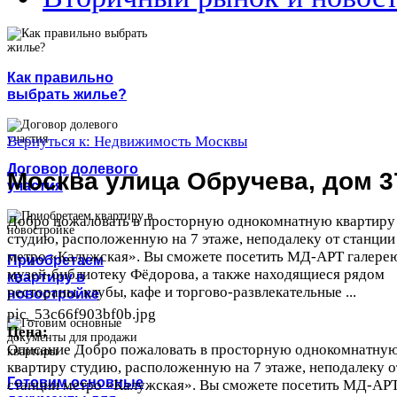
Как правильно
выбрать жилье?
Вернуться к: Недвижимость Москвы
Договор долевого
Москва улица Обручева, дом 3
участия
Добро пожаловать в просторную однокомнатную квартиру
студию, расположенную на 7 этаже, неподалеку от станции
метро «Калужская». Вы сможете посетить МД-АРТ галере
Приобретаем
музей-библиотеку Фёдорова, а также находящиеся рядом
квартиру в
рестораны, клубы, кафе и торгово-развлекательные ...
новостройке
pic_53c66f903bf0b.jpg
Цена:
Описание
Добро пожаловать в просторную однокомнатну
квартиру студию, расположенную на 7 этаже, неподалеку о
Готовим основные
станции метро «Калужская». Вы сможете посетить МД-АР