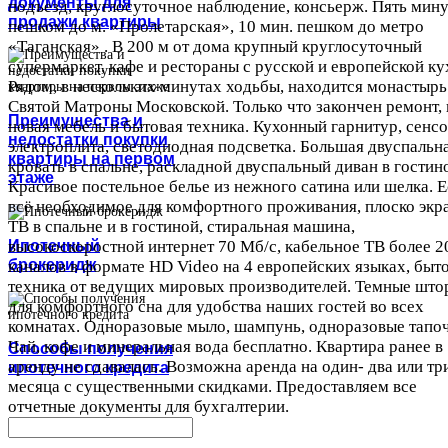
документы для
подъезд, круглосуточное наблюдение, консьерж. Пять мину
продажи квартиры
пешком до м. «Пролетарская», 10 мин. пешком до метро
«Таганская» . В 200 м от дома крупный круглосуточный
супермаркет, кафе и рестораны с русской и европейской ку
Рядом, в нескольких минутах ходьбы, находится монастырь
Святой Матроны Московской. Только что закончен ремонт, 
Преимущества и
новая мебель и бытовая техника. Кухонный гарнитур, сенс
недостатки покупки
электроплита, светодиодная подсветка. Большая двуспальн
квартиры на первом
кровать в спальне, раскладной двуспальный диван в гостин
этаже
Красивое постельное белье из нежного сатина или шелка. Е
всё необходимое для комфортного проживания, плоско экр
ТВ в спальне и в гостиной, стиральная машина,
Ипотечный
высокоскоростной интернет 70 Мб/с, кабельное ТВ более 2
брокеридж
каналов в формате HD Video на 4 европейских языках, быт
техника от ведущих мировых производителей. Темные што
для комфортного сна для удобства наших гостей во всех
комнатах. Одноразовые мыло, шампунь, одноразовые тапоч
Чай, кофе и минеральная вода бесплатно. Квартира ранее в
Способы получения
аренду не сдавалась. Возможна аренда на один- два или тр
ипотечного кредита
месяца с существенными скидками. Предоставляем все
отчетные документы для бухгалтерии.