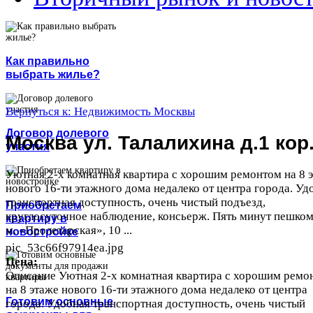
Как правильно
выбрать жилье?
Вернуться к: Недвижимость Москвы
Договор долевого
Москва ул. Талалихина д.1 кор
участия
Уютная 2-х комнатная квартира с хорошим ремонтом на 8 
нового 16-ти этажного дома недалеко от центра города. Уд
транспортная доступность, очень чистый подъезд,
Приобретаем
круглосуточное наблюдение, консьерж. Пять минут пешком
квартиру в
м. «Пролетарская», 10 ...
новостройке
pic_53c66f97914ea.jpg
Цена:
Описание
Уютная 2-х комнатная квартира с хорошим ремо
на 8 этаже нового 16-ти этажного дома недалеко от центра
Готовим основные
города. Удобная транспортная доступность, очень чистый