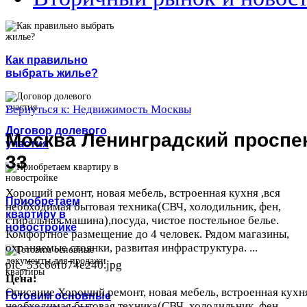
Как правильно
выбрать жилье?
Вернуться к: Недвижимость Москвы
Договор долевого
Москва Ленинградский проспе
участия
33
Хороший ремонт, новая мебель, встроенная кухня ,вся
Приобретаем
необходимая бытовая техника(СВЧ, холодильник, фен,
квартиру в
стиральная машина),посуда, чистое постельное белье.
новостройке
Комфортное размещение до 4 человек. Рядом магазины,
охраняемые стоянки, развитая инфраструктура. ...
pic_53c66fb74e240.jpg
Цена:
Описание
Хороший ремонт, новая мебель, встроенная кухня
Готовим основные
необходимая бытовая техника(СВЧ, холодильник, фен,