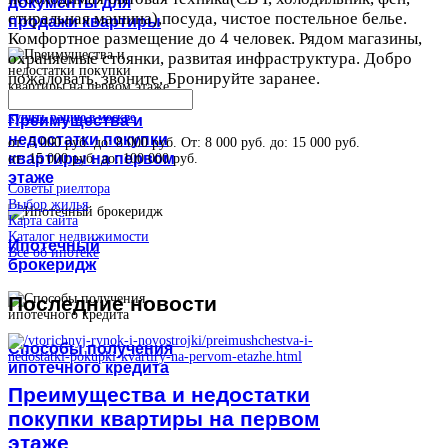
документы для
стиральная машина),посуда, чистое постельное белье.
продажи квартиры
Комфортное размещение до 4 человек. Рядом магазины,
охраняемые стоянки, развитая инфраструктура. Добро
пожаловать, звоните. Бронируйте заранее.
купить рацию в москве
Преимущества и
недостатки покупки
от: 5 000 руб. до: 8 000 руб. От: 8 000 руб. до: 15 000 руб.
квартиры на первом
от: 15 000 руб. до: 100 000 руб.
этаже
Советы риелтора
Выбор жилья
Карта сайта
Каталог недвижимости
Ипотечный
Все об ипотеке
брокеридж
Последние
новости
Способы получения
ипотечного кредита
Преимущества и недостатки
покупки квартиры на первом
этаже