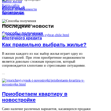
Выбор жилья
Карта сайта
Ипотечный
Каталог недвижимости
брокеридж
Все об ипотеке
Последние
новости
Способы получения
ипотечного кредита
Как правильно выбрать жилье?
В жизни каждого из нас выбор жилья играет одну из
главных ролей. При этом приобретение недвижимости
является довольно сложным процессом, который
сопровождается хлопотами и стрессовыми ситуациями.
...
Приобретаем квартиру в
новостройке
Само наличие различных вариантов, касающихся продажи