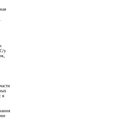
ная
.
и
С/у
ик,
части
ных
с в
вания
лее