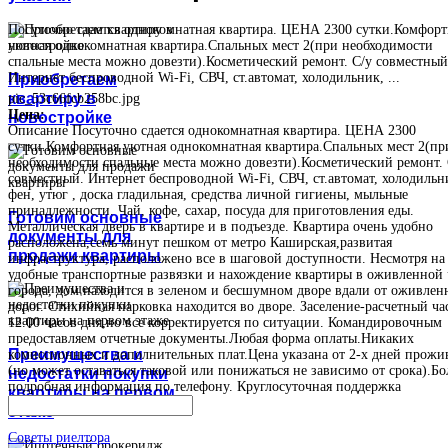
Посуточно сдается однокомнатная квартира. ЦЕНА 2300 сутки.Комфорт
уютная однокомнатная квартира.Спальных мест 2(при необходимости
спальные места можно довезти).Косметический ремонт. С/у совместный
Интернет беспроводной Wi-Fi, СВЧ, ст.автомат, холодильник, ...
Приобретаем
квартиру в
pic_53c66fcb258bc.jpg
Цена:
новостройке
Описание
Посуточно сдается однокомнатная квартира. ЦЕНА 2300
сутки.Комфортная уютная однокомнатная квартира.Спальных мест 2(пр
необходимости спальные места можно довезти).Косметический ремонт. 
совместный. Интернет беспроводной Wi-Fi, СВЧ, ст.автомат, холодильн
фен, утюг , доска гладильная, средства личной гигиены, мыльные
принадлежности. Чай, кофе, сахар, посуда для приготовления еды.
Готовим основные
Металлическая дверь в квартире и в подъезде. Квартира очень удобно
документы для
расположена,семь минут пешком от метро Каширская,развитая
продажи квартиры
инфраструктура, расположено все в шаговой доступности. Несмотря на
удобные транспортные развязки и нахождение квартиры в оживленной 
города, дом находится в зеленом и бесшумном дворе вдали от оживлен
дорог. Стихийная парковка находится во дворе. Заселение-расчетный ча
12.00 часов дня,но все корректируется по ситуации. Командировочным
предоставляем отчетные документы.Любая форма оплаты.Никаких
Преимущества и
комиссионных и дополнительных плат.Цена указана от 2-х дней прожи
(но может оставаться таковой или понижаться не зависимо от срока).Бо
недостатки покупки
подробная информация по телефону. Круглосуточная поддержка
квартиры на первом
этаже
Советы риелтора