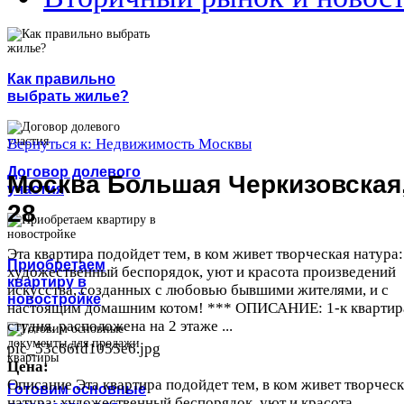
Как правильно
выбрать жилье?
Вернуться к: Недвижимость Москвы
Договор долевого
Москва Большая Черкизовская
участия
28
Эта квартира подойдет тем, в ком живет творческая натура:
Приобретаем
художественный беспорядок, уют и красота произведений
квартиру в
искусства, созданных с любовью бывшими жителями, и с
новостройке
настоящим домашним котом! *** ОПИСАНИЕ: 1-к квартир
студия, расположена на 2 этаже ...
pic_53c66fd1055e6.jpg
Цена:
Описание
Эта квартира подойдет тем, в ком живет творчес
Готовим основные
натура: художественный беспорядок, уют и красота