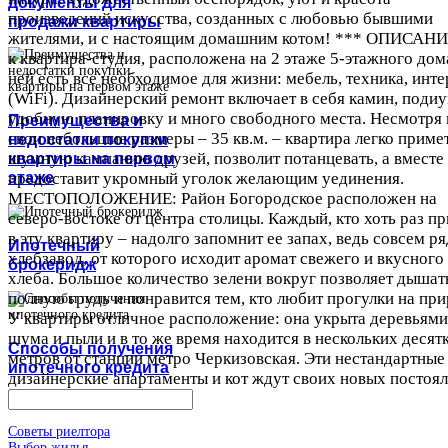
документы для
произведений искусства, созданных с любовью бывшими
продажи квартиры
жителями, и с настоящим домашним котом! *** ОПИСАНИ
к квартира-студия, расположена на 2 этаже 5-этажного дом
ней есть все необходимое для жизни: мебель, техника, инте
(WiFi). Дизайнерский ремонт включает в себя камин, подиу
удобную планировку и много свободного места. Несмотря 
Преимущества и
свои небольшие размеры – 35 кв.м. – квартира легко приме
недостатки покупки
шумную кампанию друзей, позволит потанцевать, а вместе 
квартиры на первом
этаже
предоставит укромный уголок желающим уединения.
МЕСТОПОЛОЖЕНИЕ: Район Богородское расположен на
северо-востоке от центра столицы. Каждый, кто хоть раз п
в эту квартиру – надолго запомнит ее запах, ведь совсем р
Ипотечный
хлебзавод, от которого исходит аромат свежего и вкусного
брокеридж
хлеба. Большое количество зелени вокруг позволяет дышат
полную грудь и понравится тем, кто любит прогулки на при
У квартиры отличное расположение: она укрыта деревьями
шума и пыли и в то же время находится в нескольких десят
Способы получения
метров от станции метро Черкизовская. Эти нестандартные
ипотечного кредита
дизайнерские апартаменты и кот ждут своих новых постоял
Советы риелтора
Выбор жилья