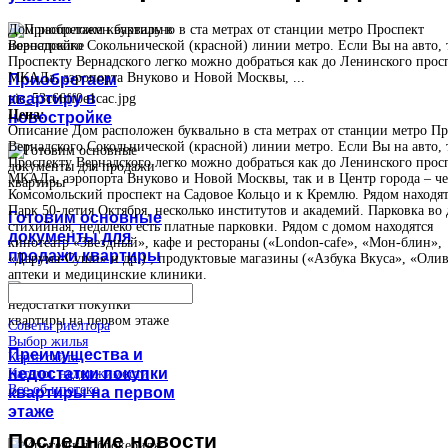
Дом расположен буквально в ста метрах от станции метро Проспект
Вернадского Сокольнической (красной) линии метро. Если Вы на авто, 
Проспекту Вернадского легко можно добраться как до Ленинского прос
МКАДа, аэропорта Внуково и Новой Москвы, ...
Приобретаем
квартиру в
pic_53c66ff0e1cac.jpg
Цена:
новостройке
Описание
Дом расположен буквально в ста метрах от станции метро Пр
Вернадского Сокольнической (красной) линии метро. Если Вы на авто, 
Проспекту Вернадского легко можно добраться как до Ленинского прос
МКАДа, аэропорта Внуково и Новой Москвы, так и в Центр города – че
Комсомольский проспект на Садовое Кольцо и к Кремлю. Рядом находят
Парк 50-летия Октября, несколько институтов и академий. Парковка во 
Готовим основные
стихийная, недалеко есть платные парковки. Рядом с домом находятся
документы для
кинотеатр «Звездный», кафе и рестораны («London-cafe», «Мон-блин»,
продажи квартиры
«Дарума-Суши» и др.) , продуктовые магазины («Азбука Вкуса», «Олив
аптеки и медицинские клиники.
Советы риелтора
Выбор жилья
Преимущества и
Карта сайта
недостатки покупки
Каталог недвижимости
Все об ипотеке
квартиры на первом
этаже
Последние
новости