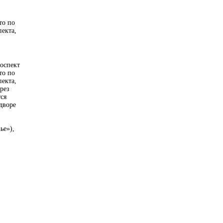
то по
пекта,
оспект
то по
пекта,
рез
ся
дворе
ье»),