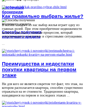
Ипотечный
брокеридж
Как правильно выбрать жилье?
В жизни каждого из нас выбор жилья играет одну из
главных ролей. При этом приобретение недвижимости
Способы получения
является довольно сложным процессом, который
ипотечного кредита
сопровождается хлопотами и стрессовыми ситуациями.
...
Преимущества и недостатки
покупки квартиры на первом
этаже
Ни для кого не является секретом тот факт, что этаж, на
котором располагается квартира, способен существенно
отражаться на ее стоимости. Традиционно квартиры,
находящиеся на первом и последних этажах ...