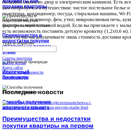
документы для
большим окном во двор и электрическим камином. Есть все
продажи квартиры
вам потребуется в путешествии: чистое постельное белье и
полотенца, кондиционер, посуда, стиральная машина, Wi-Fi
плазменный телевизор, фен, утюг, микроволновая печь, кув
фильтрованной питьевой водой. Если вы приезжаете с мал
есть возможность поставить детскую кроватку (1,2х0,6 м).
Преимущества и
этом случае вы доплачиваете лишь стоимость доставки кро
недостатки покупки
туда и обратно
квартиры на первом
этаже
Советы риелтора
Выбор жилья
Карта сайта
Ипотечный
Каталог недвижимости
брокеридж
Все об ипотеке
Последние
новости
Способы получения
ипотечного кредита
Преимущества и недостатки
покупки квартиры на первом