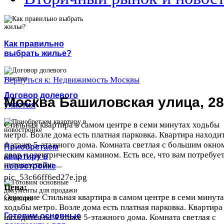
Как правильно
выбрать жилье?
Вернуться к: Недвижимость Москвы
Договор долевого
Москва Башиловская улица, 28
участия
Стильная квартира в самом центре в семи минутах ходьбы
метро. Возле дома есть платная парковка. Квартира находи
4 этаже 5-этажного дома. Комната светлая с большим окно
Приобретаем
двор и электрическим камином. Есть все, что вам потребует
квартиру в
путешествии: ...
новостройке
pic_53c66ff6ed27e.jpg
Цена:
Описание
Стильная квартира в самом центре в семи минут
ходьбы метро. Возле дома есть платная парковка. Квартира
Готовим основные
находится на 4 этаже 5-этажного дома. Комната светлая с