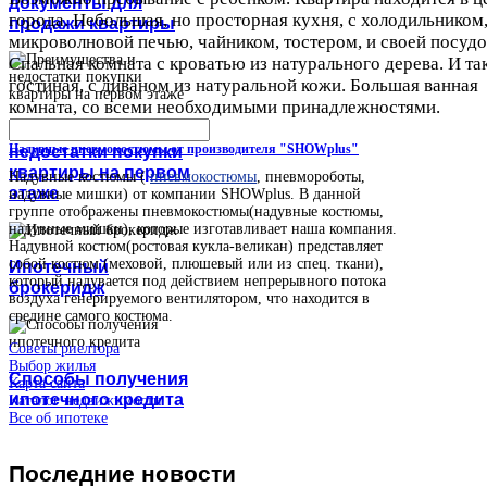
документы для
города. Небольшая, но просторная кухня, с холодильником
продажи квартиры
микроволновой печью, чайником, тостером, и своей посудо
Спальная комната с кроватью из натурального дерева. И та
гостиная, с диваном из натуральной кожи. Большая ванная
комната, со всеми необходимыми принадлежностями.
Преимущества и
Надувные пневмокостюмы от производителя "SHOWplus"
недостатки покупки
квартиры на первом
Надувные костюмы (
пневмокостюмы
, пневмороботы,
этаже
надувные мишки) от компании SHOWplus. В данной
группе отображены пневмокостюмы(надувные костюмы,
надувные мишки), которые изготавливает наша компания.
Надувной костюм(ростовая кукла-великан) представляет
собой костюм (меховой, плюшевый или из спец. ткани),
Ипотечный
который надувается под действием непрерывного потока
брокеридж
воздуха генерируемого вентилятором, что находится в
средине самого костюма.
Советы риелтора
Выбор жилья
Способы получения
Карта сайта
ипотечного кредита
Каталог недвижимости
Все об ипотеке
Последние
новости