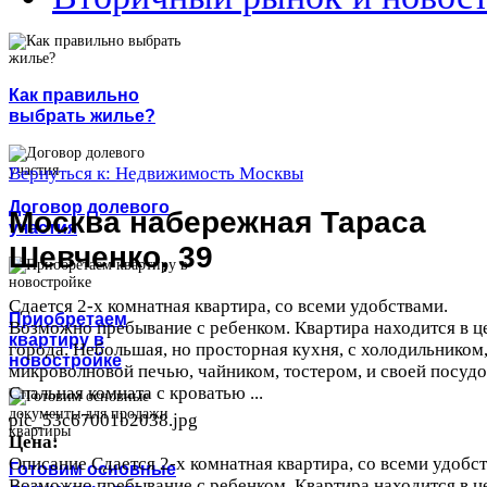
Как правильно
выбрать жилье?
Вернуться к: Недвижимость Москвы
Договор долевого
Москва набережная Тараса
участия
Шевченко, 39
Сдается 2-х комнатная квартира, со всеми удобствами.
Приобретаем
Возможно пребывание с ребенком. Квартира находится в ц
квартиру в
города. Небольшая, но просторная кухня, с холодильником
новостройке
микроволновой печью, чайником, тостером, и своей посудо
Спальная комната с кроватью ...
pic_53c67001b2038.jpg
Цена:
Описание
Сдается 2-х комнатная квартира, со всеми удобс
Готовим основные
Возможно пребывание с ребенком. Квартира находится в ц