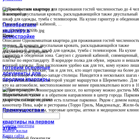
Однокомнатная квартира для проживания гостей численностью до 4 чел
В комнате двуспальная кровать, раскладывающийся также двуспальный 
шкаф для одежды, тумба с телевизором. На кухне гарнитур и обеденная
Санузел с душевой кабиной, ...
Приобретаем
квартиру в
pic_53c6701cb269b.jpg
Цена:
новостройке
Описание
Однокомнатная квартира для проживания гостей численность
человек. В комнате двуспальная кровать, раскладывающийся также
двуспальный диван, шкаф для одежды, тумба с телевизором. На кухне
гарнитур и обеденная зона. Санузел с душевой кабиной, совмещенный,
плитке по евростандарту. В коридоре полка для обуви, зеркало и вешал
верхней одежды. Дом расположен удобно как для тех, кому нужно лиш
Готовим основные
переночевать в Москве, так и для тех, кто ищет пристанище на более д
документы для
срок на севере и северо-западе столицы. Находится в нескольких шагах 
продажи квартиры
метро Речной вокзал, с которой уходят маршрутки в Шереметьево. Для 
кто на автомобиле, местоположение не менее привлекательно всего в 1
метрах проходит Ленинградское шоссе, по которому можно достичь М
Шереметьево, также и в обратном направлении в центр города. Парковк
дворе стихийная, недалеко есть платные парковки. Рядом с домом наход
кинотеатр Нева, кафе и рестораны (Торро Гриль, Макдональдс, Жили-б
Преимущества и
продуктовые магазины, торговые центры, аптеки и медицинские клини
недостатки покупки
квартиры на первом
Советы риелтора
этаже
Выбор жилья
Карта сайта