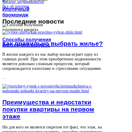
Каталог недвижимости
Все об ипотеке
Ипотечный
брокеридж
Последние
новости
Способы получения
Как правильно выбрать жилье?
ипотечного кредита
В жизни каждого из нас выбор жилья играет одну из
главных ролей. При этом приобретение недвижимости
является довольно сложным процессом, который
сопровождается хлопотами и стрессовыми ситуациями.
...
Преимущества и недостатки
покупки квартиры на первом
этаже
Ни для кого не является секретом тот факт, что этаж, на
котором располагается квартира, способен существенно