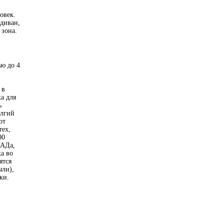
овек.
диван,
 зона.
ю до 4
 в
ка для
ь
олгий
от
тех,
00
КАДа,
а во
ятся
ыли),
ки.