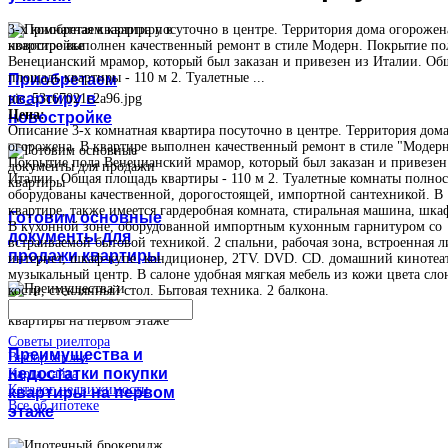
3-х комнатная квартира посуточно в центре. Территория дома огорожен
квартире выполнен качественный ремонт в стиле Модерн. Покрытие по
Венецианский мрамор, который был заказан и привезен из Италии. Об
площадь квартиры - 110 м 2. Туалетные ...
Приобретаем
квартиру в
pic_53c67021c2a96.jpg
Цена:
новостройке
Описание
3-х комнатная квартира посуточно в центре. Территория дом
огорожена. В квартире выполнен качественный ремонт в стиле "Модерн
Покрытие пола Венецианский мрамор, который был заказан и привезен
Италии. Общая площадь квартиры - 110 м 2. Туалетные комнаты полно
оборудованы качественной, дорогостоящей, импортной сантехникой. В
квартире, также имеется гардеробная комната, стиральная машина, шка
Готовим основные
В кухонной зоне, оборудованной импортным кухонным гарнитуром со
документы для
встраиваемой бытовой техникой. 2 спальни, рабочая зона, встроенная 
продажи квартиры
интернет, шкаф-купе. кондиционер, 2TV. DVD. CD. домашний кинотеа
музыкальный центр. В салоне удобная мягкая мебель из кожи цвета сл
кости, стеклянный стол. Бытовая техника. 2 балкона.
Советы риелтора
Преимущества и
Выбор жилья
недостатки покупки
Карта сайта
Каталог недвижимости
квартиры на первом
Все об ипотеке
этаже