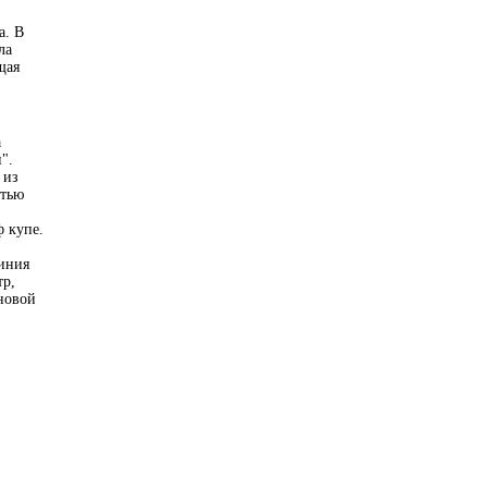
а. В
ла
щая
а
".
 из
стью
ф купе.
линия
тр,
оновой