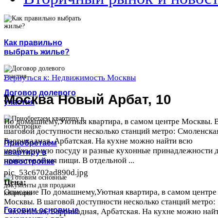
Как правильно
выбрать жилье?
Вернуться к: Недвижимость Москвы
Договор долевого
Москва Новый Арбат, 10
участия
По домашнему,Уютная квартира, в самом центре Москвы. 
шаговой доступности несколько станций метро: Смоленска
Баррикадная, Арбатская. На кухне можно найти всю
Приобретаем
необходимую посуду и разные кухонные принадлежности 
квартиру в
приготовления пищи. В отдельной ...
новостройке
pic_53c6702ad890d.jpg
Цена:
Описание
По домашнему,Уютная квартира, в самом центре
Москвы. В шаговой доступности несколько станций метро:
Готовим основные
Смоленская, Баррикадная, Арбатская. На кухне можно най