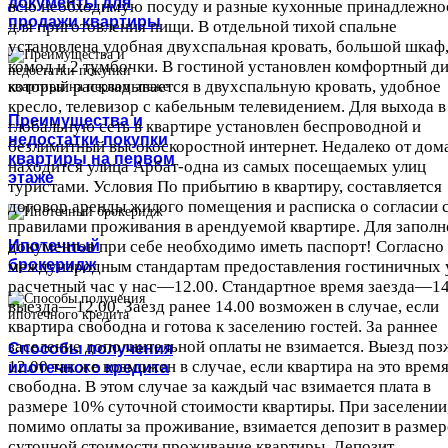
документы для
всю необходимую посуду и разные кухонные принадлежно
продажи квартиры
для приготовления пищи. В отдельной тихой спальне
установлена удобная двухспальная кровать, большой шкаф
комод и 2 тумбочки. В гостиной установлен комфортный ди
который раскладывается в двухспальную кровать, удобное
кресло, телевизор с кабельным телевидением. Для выхода в
Преимущества и
глобальную сеть в квартире установлен беспроводной и
недостатки покупки
безлимитный высокоскоростной интернет. Недалеко от дом
квартиры на первом
находится улица Арбат-одна из самых посещаемых улиц
этаже
туристами. Условия По прибытию в квартиру, составляется
договор аренды жилого помещения и расписка о согласии 
правилами проживания в арендуемой квартире. Для заполн
Ипотечный
документов при себе необходимо иметь паспорт! Согласно
брокеридж
международным стандартам предоставления гостиничных у
расчетный час у нас—12.00. Стандартное время заезда—14
выезда—12.00. Заезд ранее 14.00 возможен в случае, если
квартира свободна и готова к заселению гостей. За раннее
заселение дополнительной оплаты не взимается. Выезд поз
Способы получения
12.00 так же возможен в случае, если квартира на это врем
ипотечного кредита
свободна. В этом случае за каждый час взимается плата в
размере 10% суточной стоимости квартиры. При заселении
помимо оплаты за проживание, взимается депозит в размер
суточной стоимости проживание квартиры. Депозит