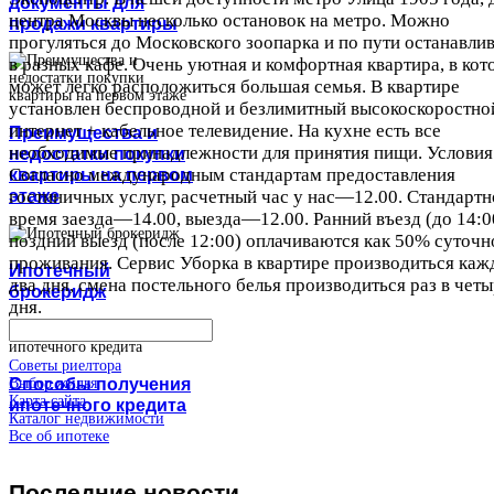
документы для
центра Москвы несколько остановок на метро. Можно
продажи квартиры
прогуляться до Московского зоопарка и по пути останавли
в разных кафе. Очень уютная и комфортная квартира, в кот
может легко расположиться большая семья. В квартире
установлен беспроводной и безлимитный высокоскоростно
интернет + кабельное телевидение. На кухне есть все
Преимущества и
необходимые принадлежности для принятия пищи. Условия
недостатки покупки
Согласно международным стандартам предоставления
квартиры на первом
этаже
гостиничных услуг, расчетный час у нас—12.00. Стандартн
время заезда—14.00, выезда—12.00. Ранний въезд (до 14:0
поздний выезд (после 12:00) оплачиваются как 50% суточн
проживания. Сервис Уборка в квартире производиться каж
Ипотечный
два дня, смена постельного белья производиться раз в чет
брокеридж
дня.
Советы риелтора
Способы получения
Выбор жилья
Карта сайта
ипотечного кредита
Каталог недвижимости
Все об ипотеке
Последние
новости