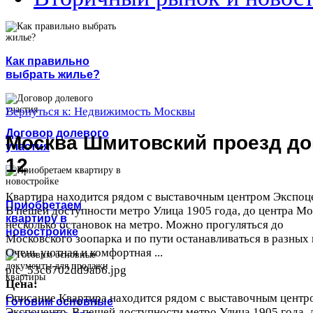
Как правильно
выбрать жилье?
Вернуться к: Недвижимость Москвы
Договор долевого
Москва Шмитовский проезд д
участия
12
Квартира находится рядом с выставочным центром Экспоц
Приобретаем
В пешей доступности метро Улица 1905 года, до центра М
квартиру в
несколько остановок на метро. Можно прогуляться до
новостройке
Московского зоопарка и по пути останавливаться в разных 
Очень уютная и комфортная ...
pic_53c6702dd9ab6.jpg
Цена:
Описание
Квартира находится рядом с выставочным центр
Готовим основные
Экспоцентр. В пешей доступности метро Улица 1905 года, 