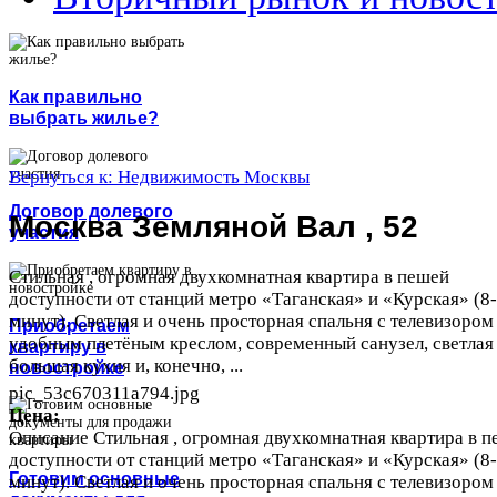
Как правильно
выбрать жилье?
Вернуться к: Недвижимость Москвы
Договор долевого
Москва Земляной Вал , 52
участия
Стильная , огромная двухкомнатная квартира в пешей
доступности от станций метро «Таганская» и «Курская» (8
минут). Светлая и очень просторная спальня с телевизором
Приобретаем
удобным плетёным креслом, современный санузел, светлая
квартиру в
большая кухня и, конечно, ...
новостройке
pic_53c670311a794.jpg
Цена:
Описание
Стильная , огромная двухкомнатная квартира в 
доступности от станций метро «Таганская» и «Курская» (8
Готовим основные
минут). Светлая и очень просторная спальня с телевизором