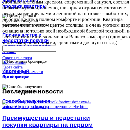
документы для
удобным плетёным креслом, современный санузел, светлая
продажи квартиры
большая кухня и, конечно, шикарная огромная гостиная с
несколькими диванами и лепниной на потолке – выбор тех, 
не боится жить в полном комфорте и роскоши. Квартира
расположена в самом центре столицы, в очень уютном двор
оснащена не только всей необходимой бытовой техникой, н
Преимущества и
всевозможными мелочами для Вашего комфорта (однораз
недостатки покупки
тапочками, полотенцами, средствами для душа и т. д.)
квартиры на первом
этаже
Советы риелтора
Выбор жилья
Карта сайта
Ипотечный
Каталог недвижимости
брокеридж
Все об ипотеке
Последние
новости
Способы получения
ипотечного кредита
Преимущества и недостатки
покупки квартиры на первом