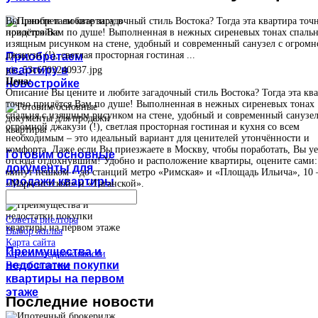
Вы цените и любите загадочный стиль Востока? Тогда эта квартира точ
придётся Вам по душе! Выполненная в нежных сиреневых тонах спальн
изящным рисунком на стене, удобный и современный санузел с огромн
джакузи (!), светлая просторная гостиная ...
Приобретаем
квартиру в
pic_53c6703240937.jpg
Цена:
новостройке
Описание
Вы цените и любите загадочный стиль Востока? Тогда эта кв
точно придётся Вам по душе! Выполненная в нежных сиреневых тонах
спальня с изящным рисунком на стене, удобный и современный санузел
огромной джакузи (!), светлая просторная гостиная и кухня со всем
необходимым – это идеальный вариант для ценителей утончённости и
комфорта. Даже если Вы приезжаете в Москву, чтобы поработать, Вы уе
Готовим основные
отсюда отдохнувшим! Удобно и расположение квартиры, оцените сами:
документы для
минут пешком – до станций метро «Римская» и «Площадь Ильича», 10 
продажи квартиры
«Марксистской» и «Таганской».
Советы риелтора
Выбор жилья
Карта сайта
Преимущества и
Каталог недвижимости
недостатки покупки
Все об ипотеке
квартиры на первом
этаже
Последние
новости