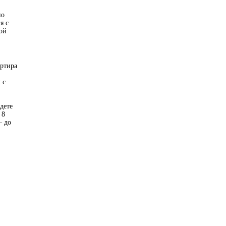
но
я с
ой
артира
 с
дете
 8
– до