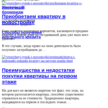
Ипотечный
брокеридж
Приобретаем квартиру в
новостройке
Само наличие различных вариантов, касающихся продажи
Способы получения
квартир в новом доме на сегодняшний день уже мало кого
ипотечного кредита
удивляет.
В тех случаях, когда право на свою деятельность было
получено застройщиком до ...
Преимущества и недостатки
покупки квартиры на первом
этаже
Ни для кого не является секретом тот факт, что этаж, на
котором располагается квартира, способен существенно
отражаться на ее стоимости. Традиционно квартиры,
находящиеся на первом и последних этажах ...