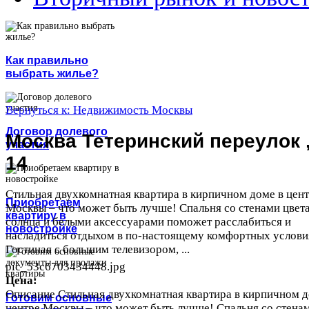
Как правильно
выбрать жилье?
Вернуться к: Недвижимость Москвы
Договор долевого
Москва Тетеринский переулок 
участия
14
Стильная двухкомнатная квартира в кирпичном доме в цен
Приобретаем
Москвы – что может быть лучше! Спальня со стенами цвет
квартиру в
солнца и белыми аксессуарами поможет расслабиться и
новостройке
насладиться отдыхом в по-настоящему комфортных услови
Гостиная с большим телевизором, ...
pic_53c6703434448.jpg
Цена:
Описание
Стильная двухкомнатная квартира в кирпичном д
Готовим основные
центре Москвы – что может быть лучше! Спальня со стена