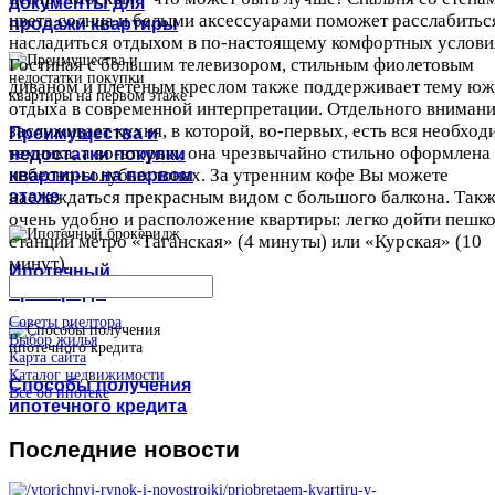
документы для
цвета солнца и белыми аксессуарами поможет расслабитьс
продажи квартиры
насладиться отдыхом в по-настоящему комфортных услови
Гостиная с большим телевизором, стильным фиолетовым
диваном и плетёным креслом также поддерживает тему ю
отдыха в современной интерпретации. Отдельного вниман
заслуживает кухня, в которой, во-первых, есть вся необход
Преимущества и
техника, а во-вторых, она чрезвычайно стильно оформлена
недостатки покупки
небесно-голубых тонах. За утренним кофе Вы можете
квартиры на первом
этаже
наслаждаться прекрасным видом с большого балкона. Так
очень удобно и расположение квартиры: легко дойти пешк
станций метро «Таганская» (4 минуты) или «Курская» (10
минут).
Ипотечный
брокеридж
Советы риелтора
Выбор жилья
Карта сайта
Каталог недвижимости
Способы получения
Все об ипотеке
ипотечного кредита
Последние
новости