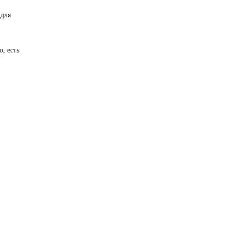
 для
, есть