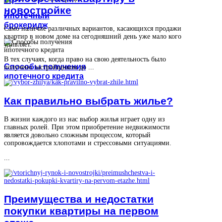
новостройке
Ипотечный
брокеридж
Само наличие различных вариантов, касающихся продажи
квартир в новом доме на сегодняшний день уже мало кого
удивляет.
В тех случаях, когда право на свою деятельность было
Способы получения
получено застройщиком до ...
ипотечного кредита
Как правильно выбрать жилье?
В жизни каждого из нас выбор жилья играет одну из
главных ролей. При этом приобретение недвижимости
является довольно сложным процессом, который
сопровождается хлопотами и стрессовыми ситуациями.
...
Преимущества и недостатки
покупки квартиры на первом