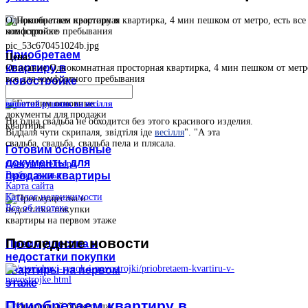
Однокомнатная просторная квартирка, 4 мин пешком от метро, есть все
комфортного пребывания
pic_53c670451024b.jpg
Приобретаем
Цена:
квартиру в
Описание
Однокомнатная просторная квартирка, 4 мин пешком от метро
все для комфортного пребывания
новостройке
вишитий рушник на весілля
Ни одна свадьба не обходится без этого красивого изделия.
Віддаля чути скрипаля, звідтіля іде
весілля
". "А эта
свадьба, свадьба, свадьба пела и плясала.
Готовим основные
документы для
Советы риелтора
продажи квартиры
Выбор жилья
Карта сайта
Каталог недвижимости
Все об ипотеке
Последние
новости
Преимущества и
недостатки покупки
квартиры на первом
этаже
Приобретаем квартиру в