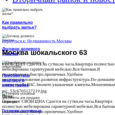
Как правильно
выбрать жилье?
Вернуться к: Недвижимость Москвы
Договор долевого
Москва шокальского 63
участия
СВОБОДНА Сдается на сутки,на часы.Квартира полностью
мебелирована гарнитурной мебелью.Вся бытовая.Я
рядом,покажу быстро.приличных.Удобное
Приобретаем
месторасположение.развитая инфраструктура.По-домашн
квартиру в
уютно-ждем ВАС.Звоните.уважаемые клиенты.Мошенникам 
новостройке
pic_53c6705127219.jpg
Цена:
Описание
СВОБОДНА Сдается на сутки,на часы.Квартира
полностью мебелирована гарнитурной мебелью.Вся бытов
Готовим основные
рядом,покажу быстро.приличных.Удобное