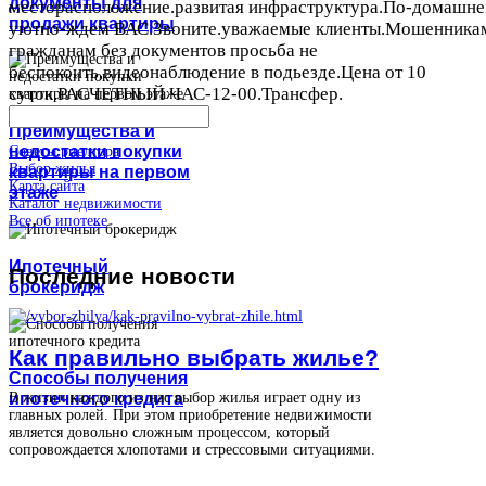
документы для
месторасположение.развитая инфраструктура.По-домашн
продажи квартиры
уютно-ждем ВАС.Звоните.уважаемые клиенты.Мошенника
гражданам без документов просьба не
беспокоить,видеонаблюдение в подьезде.Цена от 10
суток.РАСЧЕТНЫЙ ЧАС-12-00.Трансфер.
Преимущества и
недостатки покупки
Советы риелтора
Выбор жилья
квартиры на первом
Карта сайта
этаже
Каталог недвижимости
Все об ипотеке
Ипотечный
Последние
новости
брокеридж
Как правильно выбрать жилье?
Способы получения
ипотечного кредита
В жизни каждого из нас выбор жилья играет одну из
главных ролей. При этом приобретение недвижимости
является довольно сложным процессом, который
сопровождается хлопотами и стрессовыми ситуациями.
...