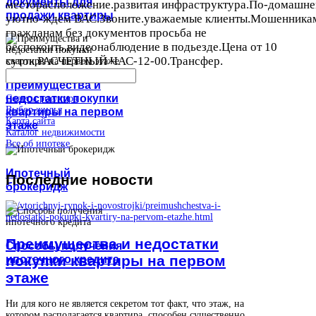
документы для
месторасположение.развитая инфраструктура.По-домашн
продажи квартиры
уютно-ждем ВАС.Звоните.уважаемые клиенты.Мошенника
гражданам без документов просьба не
беспокоить,видеонаблюдение в подьезде.Цена от 10
суток.РАСЧЕТНЫЙ ЧАС-12-00.Трансфер.
Преимущества и
недостатки покупки
Советы риелтора
Выбор жилья
квартиры на первом
Карта сайта
этаже
Каталог недвижимости
Все об ипотеке
Ипотечный
Последние
новости
брокеридж
Преимущества и недостатки
Способы получения
покупки квартиры на первом
ипотечного кредита
этаже
Ни для кого не является секретом тот факт, что этаж, на
котором располагается квартира, способен существенно