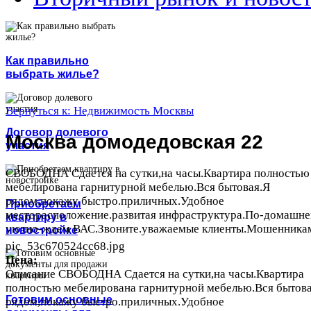
Как правильно
выбрать жилье?
Вернуться к: Недвижимость Москвы
Договор долевого
Москва домодедовская 22
участия
СВОБОДНА Сдается на сутки,на часы.Квартира полностью
мебелирована гарнитурной мебелью.Вся бытовая.Я
рядом,покажу быстро.приличных.Удобное
Приобретаем
месторасположение.развитая инфраструктура.По-домашн
квартиру в
уютно-ждем ВАС.Звоните.уважаемые клиенты.Мошенникам 
новостройке
pic_53c670524cc68.jpg
Цена:
Описание
СВОБОДНА Сдается на сутки,на часы.Квартира
полностью мебелирована гарнитурной мебелью.Вся бытов
Готовим основные
рядом,покажу быстро.приличных.Удобное